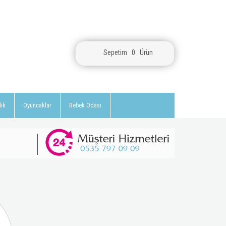
Sepetim
0
Ürün
lık
Oyuncaklar
Bebek Odası