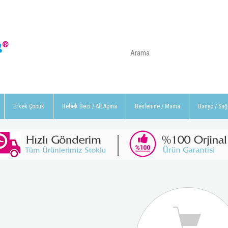
Erkek Çocuk
Bebek Bezi / Alt Açma
Beslenme / Mama
Banyo / Sağ