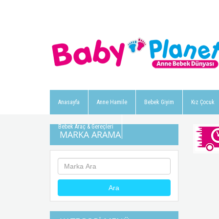
Anasayfa
Anne Hamile
Bebek Giyim
Kız Çocuk
Bebek Araç & Gereçleri
MARKA ARAMA
Ara