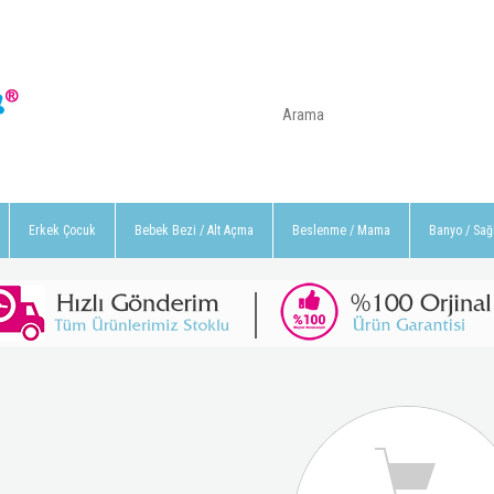
Erkek Çocuk
Bebek Bezi / Alt Açma
Beslenme / Mama
Banyo / Sağ