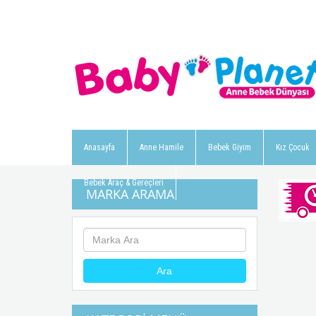
Anasayfa
Anne Hamile
Bebek Giyim
Kız Çocuk
Bebek Araç & Gereçleri
MARKA ARAMA
Ara