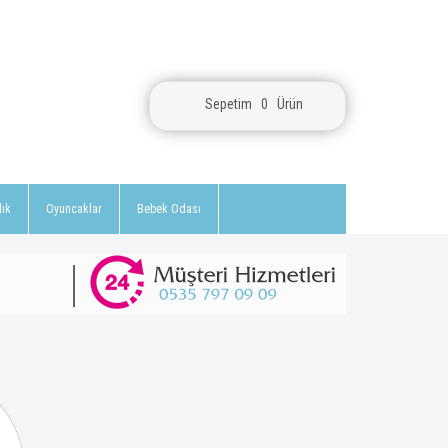
Sepetim
0
Ürün
lık
Oyuncaklar
Bebek Odası