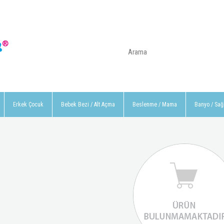
Erkek Çocuk
Bebek Bezi / Alt Açma
Beslenme / Mama
Banyo / Sağ