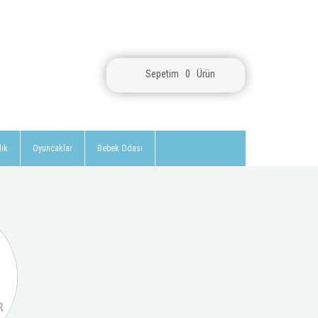
Sepetim
0
Ürün
lık
Oyuncaklar
Bebek Odası