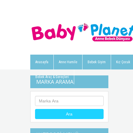
Anasayfa
Anne Hamile
Bebek Giyim
Kız Çocuk
Bebek Araç & Gereçleri
MARKA ARAMA
Ara