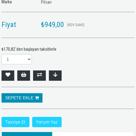
Marka
Pilsan
Fiyat
₺949,00
(KDV Dahil)
₺170,82
`den başlayan taksitlerle
Tavsiye Et
Yorum Yaz