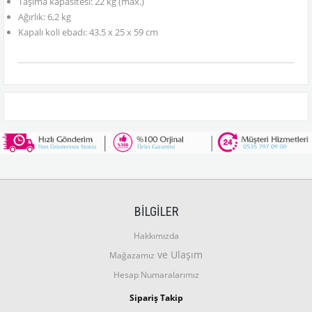
Taşıma kapasitesi: 22 kg (max.)
Ağırlık: 6,2 kg
Kapalı koli ebadı: 43.5 x 25 x 59 cm
BİLGİLER
Hakkımızda
ve Ulaşım
Mağazamız
Hesap Numaralarımız
Sipariş Takip